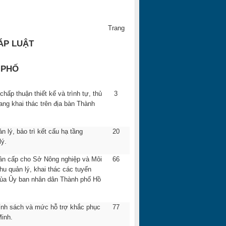
Trang
ÁP LUẬT
 PHỐ
hấp thuận thiết kế và trình tự, thủ
3
ang khai thác trên địa bàn Thành
lý, bảo trì kết cấu hạ tầng
20
lý.
ân cấp cho Sở Nông nghiệp và Môi
66
u quản lý, khai thác các tuyến
 của Ủy ban nhân dân Thành phố Hồ
ính sách và mức hỗ trợ khắc phục
77
Minh.