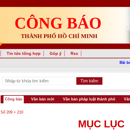
CÔNG BÁO
THÀNH PHỐ HỒ CHÍ MINH
Tin tức tổng hợp
Góp ý
Rss
Bãi bỏ 
Công báo
Văn bản mới
Văn bản pháp luật thành phố
Văn
Số 209 + 210
MỤC LỤC