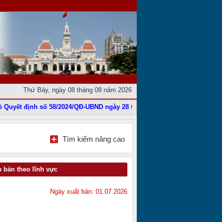
Thứ Bảy, ngày 08 tháng 08 năm 2026
Quyết định số 58/2024/QĐ-UBND ngày 28 tháng 11 năm 2024
|
Phê duyệt 
Tìm kiếm nâng cao
 bản theo lĩnh vực
Ngày xuất bản: 01.07.2026