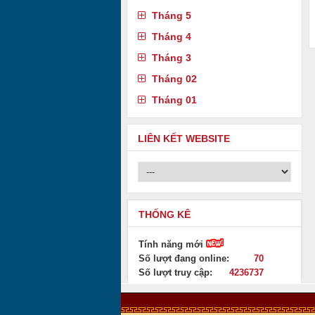
Tháng 5
Tháng 4
Tháng 3
Tháng 02
Tháng 01
LIÊN KẾT WEBSITE
THỐNG KÊ
Tính năng mới
Số lượt đang online:
70
Số lượt truy cập:
4236737