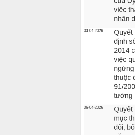
của Ủy
việc t
nhân d
03-04-2026
Quyết 
định 
2014 c
việc q
ngừng 
thuộc 
91/200
tướng 
06-04-2026
Quyết 
mục th
đổi, b