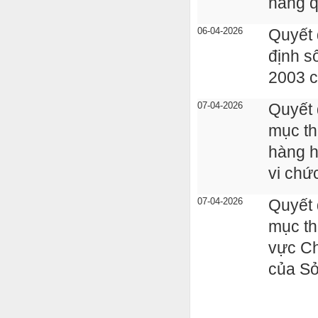
năng q
06-04-2026
Quyết 
định s
2003 c
07-04-2026
Quyết 
mục th
hàng h
vi chứ
07-04-2026
Quyết 
mục th
vực Ch
của Sở