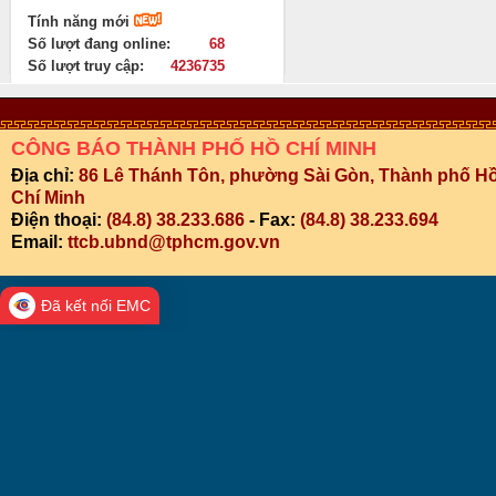
Tính năng mới
Số lượt đang online:
68
Số lượt truy cập:
4236735
CÔNG BÁO THÀNH PHỐ HỒ CHÍ MINH
Địa chỉ:
86 Lê Thánh Tôn, phường Sài Gòn, Thành phố H
Chí Minh
Điện thoại:
(84.8) 38.233.686
- Fax:
(84.8) 38.233.694
Email:
ttcb.ubnd@tphcm.gov.vn
Đã kết nối EMC