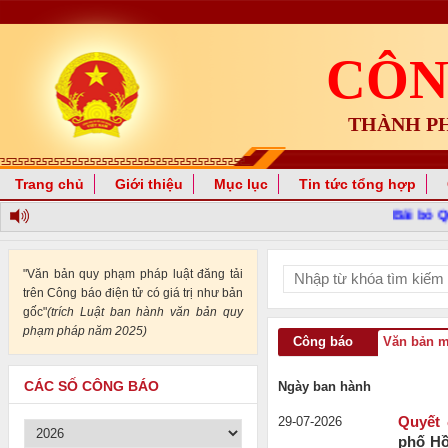
CÔN
THÀNH P
Trang chủ
Giới thiệu
Mục lục
Tin tức tổng hợp
Bãi bỏ Quy
"Văn bản quy phạm pháp luật đăng tải
trên Công báo điện tử có giá trị như bản
gốc"
(trích Luật ban hành văn bản quy
phạm pháp năm 2025)
Công báo
Văn bản 
CÁC SỐ CÔNG BÁO
Ngày ban hành
29-07-2026
Quyết 
phố Hồ