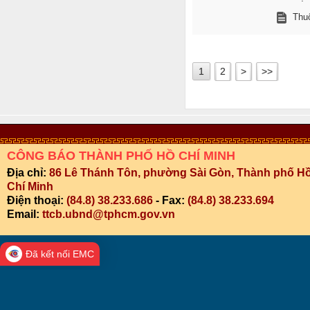
Thuộ
1
2
>
>>
CÔNG BÁO THÀNH PHỐ HỒ CHÍ MINH
Địa chỉ:
86 Lê Thánh Tôn, phường Sài Gòn, Thành phố H
Chí Minh
Điện thoại:
(84.8) 38.233.686
- Fax:
(84.8) 38.233.694
Email:
ttcb.ubnd@tphcm.gov.vn
Đã kết nối EMC