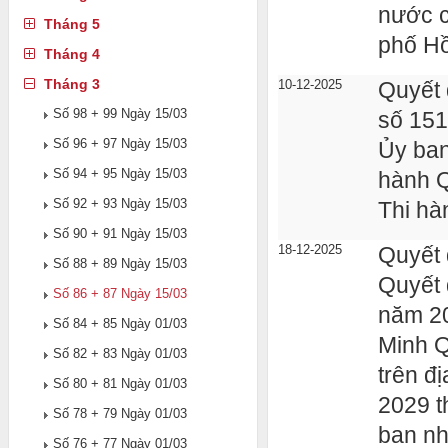
nước c
Tháng 5
phố Hồ
Tháng 4
Tháng 3
10-12-2025
Quyết 
Số 98 + 99 Ngày 15/03
số 151
Số 96 + 97 Ngày 15/03
Ủy ban
Số 94 + 95 Ngày 15/03
hành Q
Số 92 + 93 Ngày 15/03
Thi hà
Số 90 + 91 Ngày 15/03
18-12-2025
Quyết 
Số 88 + 89 Ngày 15/03
Quyết 
Số 86 + 87 Ngày 15/03
năm 20
Số 84 + 85 Ngày 01/03
Minh Q
Số 82 + 83 Ngày 01/03
trên đ
Số 80 + 81 Ngày 01/03
2029 t
Số 78 + 79 Ngày 01/03
ban nh
Số 76 + 77 Ngày 01/03