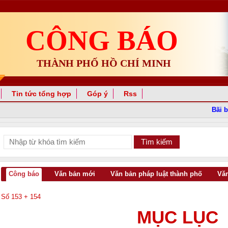
CÔNG BÁO
THÀNH PHỐ HỒ CHÍ MINH
Tin tức tổng hợp
Góp ý
Rss
Bãi bỏ 
Công báo
Văn bản mới
Văn bản pháp luật thành phố
Văn
Số 153 + 154
MỤC LỤC