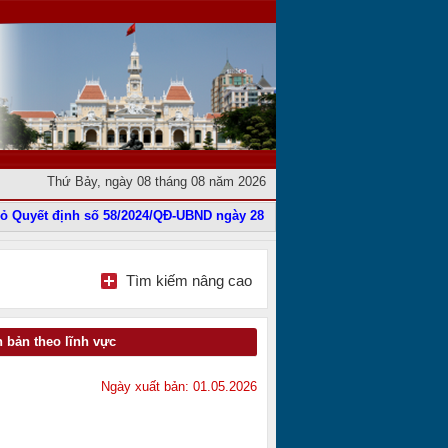
Thứ Bảy, ngày 08 tháng 08 năm 2026
Quyết định số 58/2024/QĐ-UBND ngày 28 tháng 11 năm 2024
|
Phê duyệt 
Tìm kiếm nâng cao
 bản theo lĩnh vực
Ngày xuất bản: 01.05.2026