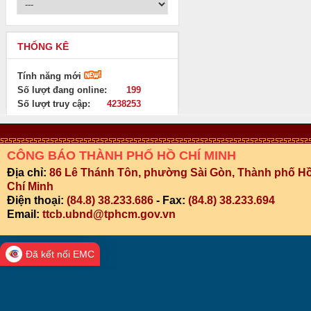
THỐNG KÊ
Tính năng mới
Số lượt đang online:
199
Số lượt truy cập:
4238253
CÔNG BÁO THÀNH PHỐ HỒ CHÍ MINH
Địa chỉ:
86 Lê Thánh Tôn, phường Sài Gòn, Thành phố H
Chí Minh
Điện thoại:
(84.8) 38.233.686
- Fax:
(84.8) 38.233.694
Email:
ttcb.ubnd@tphcm.gov.vn
Đã kết nối EMC