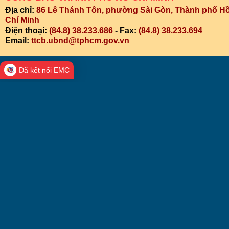
Địa chỉ:
86 Lê Thánh Tôn, phường Sài Gòn, Thành phố H
Chí Minh
Điện thoại:
(84.8) 38.233.686
- Fax:
(84.8) 38.233.694
Email:
ttcb.ubnd@tphcm.gov.vn
Đã kết nối EMC