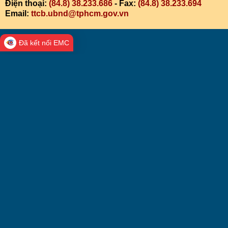
Điện thoại:
(84.8) 38.233.686
- Fax:
(84.8) 38.233.694
Email:
ttcb.ubnd@tphcm.gov.vn
Đã kết nối EMC