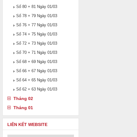
Số 80 + 81 Ngày 01/03
Số 78 + 79 Ngày 01/03
Số 76 + 77 Ngày 01/03
Số 74 + 75 Ngày 01/03
Số 72 + 73 Ngày 01/03
Số 70 + 71 Ngày 01/03
Số 68 + 69 Ngày 01/03
Số 66 + 67 Ngày 01/03
Số 64 + 65 Ngày 01/03
Số 62 + 63 Ngày 01/03
Tháng 02
Tháng 01
LIÊN KẾT WEBSITE