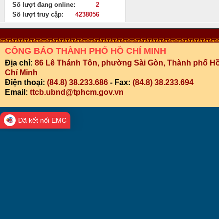
Số lượt đang online:
2
Số lượt truy cập:
4238056
CÔNG BÁO THÀNH PHỐ HỒ CHÍ MINH
Địa chỉ:
86 Lê Thánh Tôn, phường Sài Gòn, Thành phố H
Chí Minh
Điện thoại:
(84.8) 38.233.686
- Fax:
(84.8) 38.233.694
Email:
ttcb.ubnd@tphcm.gov.vn
Đã kết nối EMC