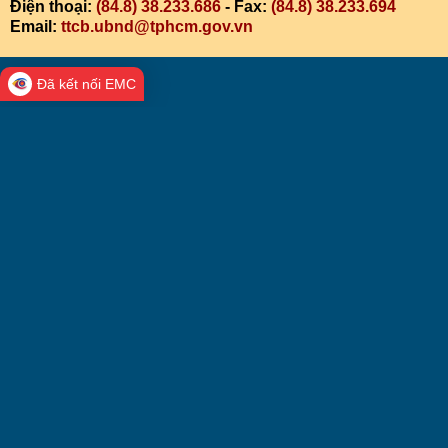
Điện thoại:
(84.8) 38.233.686
- Fax:
(84.8) 38.233.694
Email:
ttcb.ubnd@tphcm.gov.vn
Đã kết nối EMC