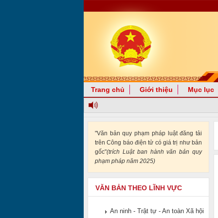
Trang chủ
Giới thiệu
Mục lục
"Văn bản quy phạm pháp luật đăng tải
trên Công báo điện tử có giá trị như bản
gốc"
(trích Luật ban hành văn bản quy
phạm pháp năm 2025)
VĂN BẢN THEO LĨNH VỰC
An ninh - Trật tự - An toàn Xã hội