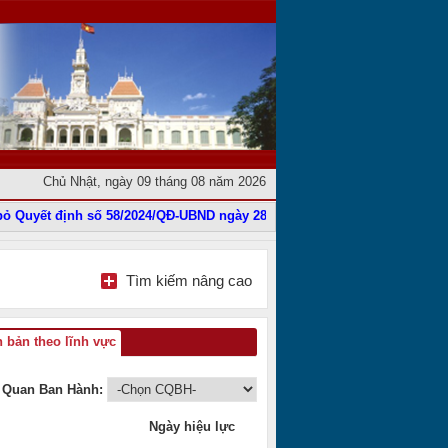
Chủ Nhật, ngày 09 tháng 08 năm 2026
Quyết định số 58/2024/QĐ-UBND ngày 28 tháng 11 năm 2024
|
Phê duyệt 
Tìm kiếm nâng cao
 bản theo lĩnh vực
 Quan Ban Hành:
Ngày hiệu lực