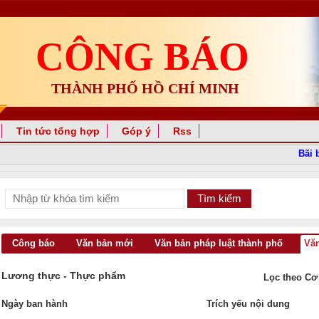
CÔNG BÁO
THÀNH PHỐ HỒ CHÍ MINH
Tin tức tổng hợp
Góp ý
Rss
Bãi bỏ 
Công báo
Văn bản mới
Văn bản pháp luật thành phố
Văn
Lương thực - Thực phẩm
Lọc theo Cơ
Ngày ban hành
Trích yếu nội dung