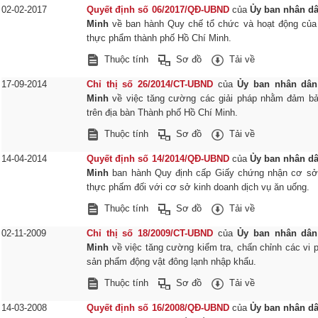
02-02-2017
Quyết định số 06/2017/QĐ-UBND
của
Ủy ban nhân d
Minh
về ban hành Quy chế tổ chức và hoạt động của
thực phẩm thành phố Hồ Chí Minh.
Thuộc tính
Sơ đồ
Tải về
17-09-2014
Chỉ thị số 26/2014/CT-UBND
của
Ủy ban nhân dân
Minh
về việc tăng cường các giải pháp nhằm đảm bả
trên địa bàn Thành phố Hồ Chí Minh.
Thuộc tính
Sơ đồ
Tải về
14-04-2014
Quyết định số 14/2014/QĐ-UBND
của
Ủy ban nhân d
Minh
ban hành Quy định cấp Giấy chứng nhận cơ sở 
thực phấm đối với cơ sở kinh doanh dịch vụ ăn uống.
Thuộc tính
Sơ đồ
Tải về
02-11-2009
Chỉ thị số 18/2009/CT-UBND
của
Ủy ban nhân dân
Minh
về việc tăng cường kiểm tra, chấn chỉnh các vi 
sản phẩm động vật đông lạnh nhập khẩu.
Thuộc tính
Sơ đồ
Tải về
14-03-2008
Quyết định số 16/2008/QĐ-UBND
của
Ủy ban nhân d