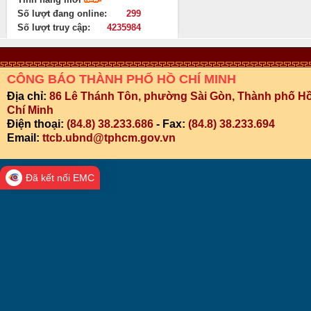
Số lượt đang online:
299
Số lượt truy cập:
4235984
CÔNG BÁO THÀNH PHỐ HỒ CHÍ MINH
Địa chỉ:
86 Lê Thánh Tôn, phường Sài Gòn, Thành phố H
Chí Minh
Điện thoại:
(84.8) 38.233.686
- Fax:
(84.8) 38.233.694
Email:
ttcb.ubnd@tphcm.gov.vn
Đã kết nối EMC