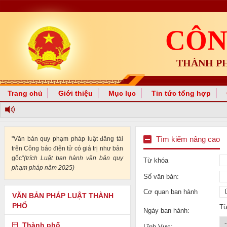
CÔN
THÀNH P
Trang chủ
Giới thiệu
Mục lục
Tin tức tổng hợp
"Văn bản quy phạm pháp luật đăng tải
Tìm kiếm nâng cao
trên Công báo điện tử có giá trị như bản
gốc"
(trích Luật ban hành văn bản quy
Từ khóa
phạm pháp năm 2025)
Số văn bản:
Cơ quan ban hành
VĂN BẢN PHÁP LUẬT THÀNH
PHỐ
T
Ngày ban hành:
Thành phố
Lĩnh Vực: