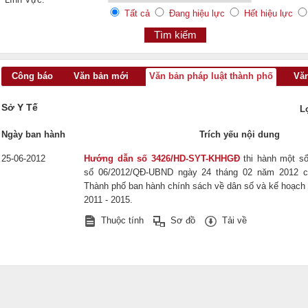
Tất cả
Đang hiệu lực
Hết hiệu lực
Công báo
Văn bản mới
Văn bản pháp luật thành phố
Văn
Sở Y Tế
L
Ngày ban hành
Trích yếu nội dung
25-06-2012
Hướng dẫn số 3426/HD-SYT-KHHGĐ
thi hành một số
số 06/2012/QĐ-UBND ngày 24 tháng 02 năm 2012 c
Thành phố ban hành chính sách về dân số và kế hoạch h
2011 - 2015.
Thuộc tính
Sơ đồ
Tải về