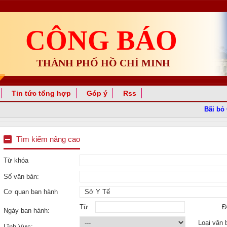
CÔNG BÁO
THÀNH PHỐ HỒ CHÍ MINH
Tin tức tổng hợp
Góp ý
Rss
Bãi bỏ Qu
Tìm kiếm nâng cao
Từ khóa
Số văn bản:
Cơ quan ban hành
Từ
Đ
Ngày ban hành:
Loại văn 
Lĩnh Vực: