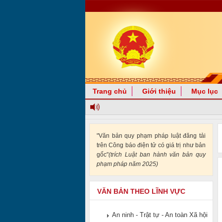
Trang chủ
Giới thiệu
Mục lục
"Văn bản quy phạm pháp luật đăng tải
trên Công báo điện tử có giá trị như bản
gốc"
(trích Luật ban hành văn bản quy
phạm pháp năm 2025)
VĂN BẢN THEO LĨNH VỰC
An ninh - Trật tự - An toàn Xã hội