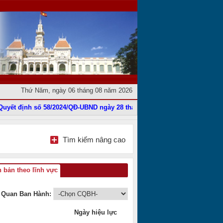
Thứ Năm, ngày 06 tháng 08 năm 2026
ết định số 58/2024/QĐ-UBND ngày 28 tháng 11 năm 2024
|
Phê duyệt Điề
Tìm kiếm nâng cao
 bản theo lĩnh vực
 Quan Ban Hành:
Ngày hiệu lực