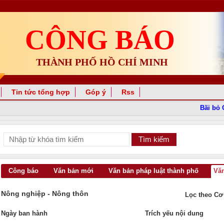
CÔNG BÁO
THÀNH PHỐ HỒ CHÍ MINH
Tin tức tổng hợp
Góp ý
Rss
Bãi bỏ Quy
Công báo
Văn bản mới
Văn bản pháp luật thành phố
Văn
Nông nghiệp - Nông thôn
Lọc theo Cơ
Ngày ban hành
Trích yếu nội dung