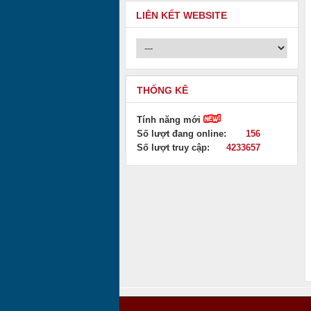
LIÊN KẾT WEBSITE
THỐNG KÊ
Tính năng mới
Số lượt đang online:
156
Số lượt truy cập:
4233657