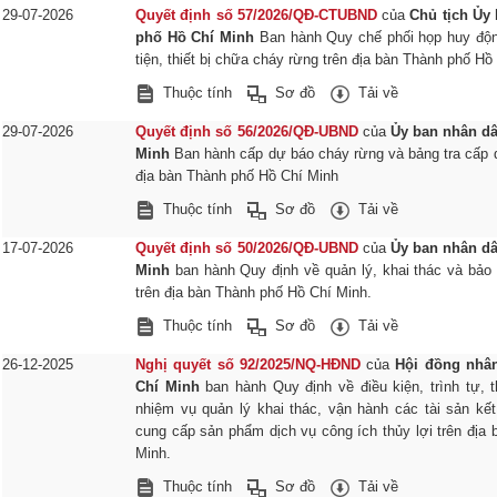
29-07-2026
Quyết định số 57/2026/QĐ-CTUBND
của
Chủ tịch Ủy
phố Hồ Chí Minh
Ban hành Quy chế phối họp huy độ
tiện, thiết bị chữa cháy rừng trên địa bàn Thành phố Hồ
Thuộc tính
Sơ đồ
Tải về
29-07-2026
Quyết định số 56/2026/QĐ-UBND
của
Ủy ban nhân d
Minh
Ban hành cấp dự báo cháy rừng và bảng tra cấp 
địa bàn Thành phố Hồ Chí Minh
Thuộc tính
Sơ đồ
Tải về
17-07-2026
Quyết định số 50/2026/QĐ-UBND
của
Ủy ban nhân d
Minh
ban hành Quy định về quản lý, khai thác và bảo v
trên địa bàn Thành phố Hồ Chí Minh.
Thuộc tính
Sơ đồ
Tải về
26-12-2025
Nghị quyết số 92/2025/NQ-HĐND
của
Hội đồng nhâ
Chí Minh
ban hành Quy định về điều kiện, trình tự, t
nhiệm vụ quản lý khai thác, vận hành các tài sản kết
cung cấp sản phẩm dịch vụ công ích thủy lợi trên địa
Minh.
Thuộc tính
Sơ đồ
Tải về