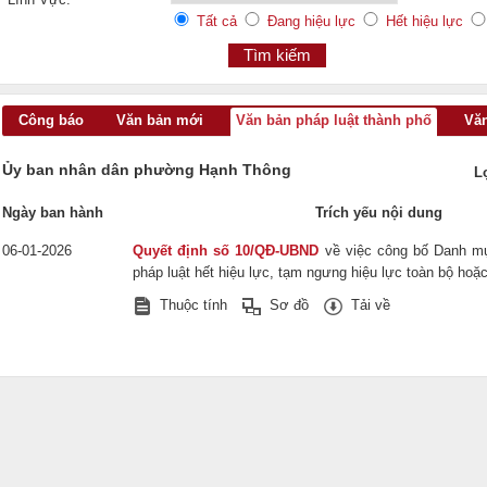
Tất cả
Đang hiệu lực
Hết hiệu lực
Công báo
Văn bản mới
Văn bản pháp luật thành phố
Văn
Ủy ban nhân dân phường Hạnh Thông
L
Ngày ban hành
Trích yếu nội dung
06-01-2026
Quyết định số 10/QĐ-UBND
về việc công bố Danh m
pháp luật hết hiệu lực, tạm ngưng hiệu lực toàn bộ ho
Thuộc tính
Sơ đồ
Tải về