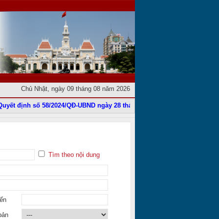
Chủ Nhật, ngày 09 tháng 08 năm 2026
ết định số 58/2024/QĐ-UBND ngày 28 tháng 11 năm 2024
|
Phê duyệt Điề
Tìm theo nội dung
ến
bản