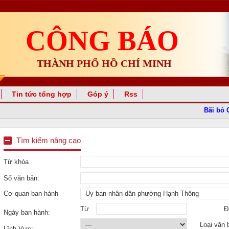
CÔNG BÁO
THÀNH PHỐ HỒ CHÍ MINH
Tin tức tổng hợp
Góp ý
Rss
Bãi bỏ Quy
Tìm kiếm nâng cao
Từ khóa
Số văn bản:
Cơ quan ban hành
Từ
Đ
Ngày ban hành:
Loại văn 
Lĩnh Vực: