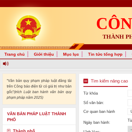
CÔN
THÀNH P
Trang chủ
Giới thiệu
Mục lục
Tin tức tổng hợp
"Văn bản quy phạm pháp luật đăng tải
Tìm kiếm nâng cao
trên Công báo điện tử có giá trị như bản
gốc"
(trích Luật ban hành văn bản quy
Từ khóa
phạm pháp năm 2025)
Số văn bản:
Cơ quan ban hành
VĂN BẢN PHÁP LUẬT THÀNH
PHỐ
T
Ngày ban hành:
Thành phố
Lĩnh Vực: