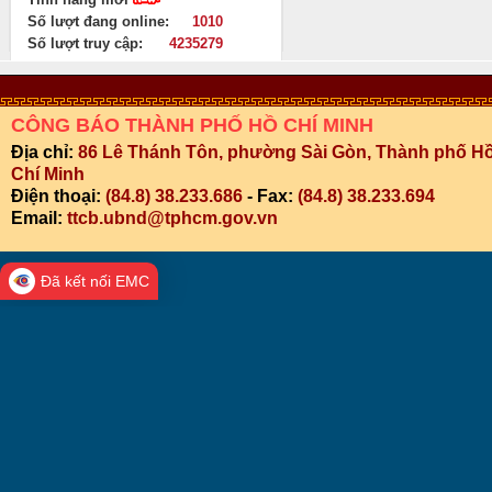
Số lượt đang online:
1010
Số lượt truy cập:
4235279
CÔNG BÁO THÀNH PHỐ HỒ CHÍ MINH
Địa chỉ:
86 Lê Thánh Tôn, phường Sài Gòn, Thành phố H
Chí Minh
Điện thoại:
(84.8) 38.233.686
- Fax:
(84.8) 38.233.694
Email:
ttcb.ubnd@tphcm.gov.vn
Đã kết nối EMC