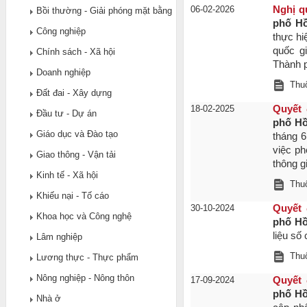
06-02-2026
Nghị q
Bồi thường - Giải phóng mặt bằng
phố Hồ
Công nghiệp
thực hi
quốc gi
Chính sách - Xã hội
Thành 
Doanh nghiệp
Thuộ
Đất đai - Xây dựng
18-02-2025
Quyết 
Đầu tư - Dự án
phố Hồ
Giáo dục và Đào tạo
tháng 
việc ph
Giao thông - Vận tải
thông g
Kinh tế - Xã hội
Thuộ
Khiếu nại - Tố cáo
30-10-2024
Quyết 
Khoa học và Công nghệ
phố Hồ
liệu số
Lâm nghiệp
Thuộ
Lương thực - Thực phẩm
Nông nghiệp - Nông thôn
17-09-2024
Quyết 
phố Hồ
Nhà ở