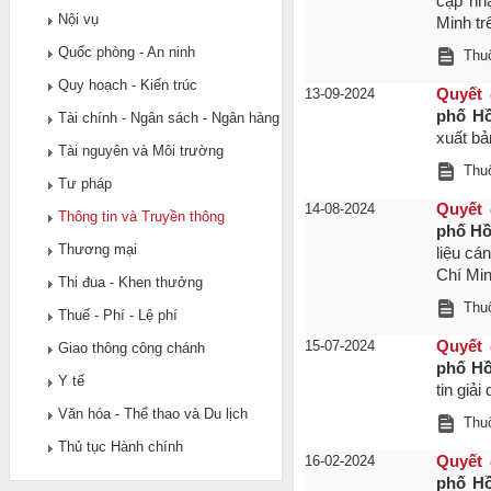
cập nhậ
Nội vụ
Minh tr
Quốc phòng - An ninh
Thuộ
Quy hoạch - Kiến trúc
13-09-2024
Quyết 
phố Hồ
Tài chính - Ngân sách - Ngân hàng
xuất bả
Tài nguyên và Môi trường
Thuộ
Tư pháp
14-08-2024
Quyết 
Thông tin và Truyền thông
phố Hồ
Thương mại
liệu cá
Chí Min
Thi đua - Khen thưởng
Thuộ
Thuế - Phí - Lệ phí
15-07-2024
Quyết 
Giao thông công chánh
phố Hồ
Y tế
tin giả
Văn hóa - Thể thao và Du lịch
Thuộ
Thủ tục Hành chính
16-02-2024
Quyết 
phố Hồ