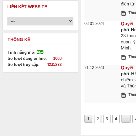
điện tử
LIÊN KẾT WEBSITE
Thuộ
03-01-2024
Quyết 
phố Hồ
23 thá
THỐNG KÊ
quàn l
Minh.
Tính năng mới
Thuộ
Số lượt đang online:
1003
Số lượt truy cập:
4235272
21-12-2023
Quyết 
phố H
nhiệm 
và Thôn
Thuộ
1
2
3
4
...