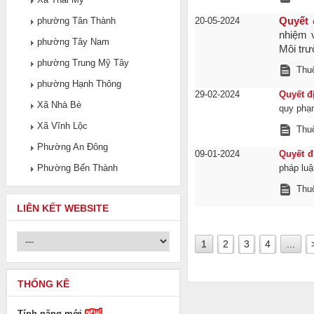
phường Tân Thành
20-05-2024
Quyết 
nhiệm 
phường Tây Nam
Môi trư
phường Trung Mỹ Tây
Thuộ
phường Hạnh Thông
29-02-2024
Quyết đ
Xã Nhà Bè
quy phạm
Xã Vĩnh Lộc
Thuộ
Phường An Đông
09-01-2024
Quyết đ
Phường Bến Thành
pháp luậ
Thuộ
LIÊN KẾT WEBSITE
1
2
3
4
...
THỐNG KÊ
Tính năng mới