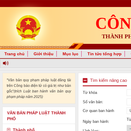
CÔN
THÀNH P
Trang chủ
Giới thiệu
Mục lục
Tin tức tổng hợp
"Văn bản quy phạm pháp luật đăng tải
Tìm kiếm nâng cao
trên Công báo điện tử có giá trị như bản
gốc"
(trích Luật ban hành văn bản quy
Từ khóa
phạm pháp năm 2025)
Số văn bản:
Cơ quan ban hành
VĂN BẢN PHÁP LUẬT THÀNH
PHỐ
T
Ngày ban hành:
Thành phố
Lĩnh Vực: