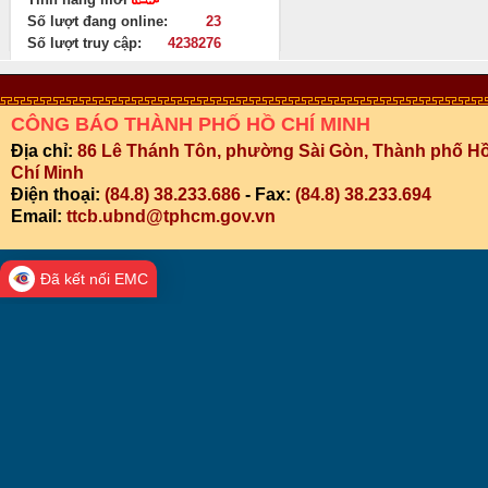
Số lượt đang online:
23
Số lượt truy cập:
4238276
CÔNG BÁO THÀNH PHỐ HỒ CHÍ MINH
Địa chỉ:
86 Lê Thánh Tôn, phường Sài Gòn, Thành phố H
Chí Minh
Điện thoại:
(84.8) 38.233.686
- Fax:
(84.8) 38.233.694
Email:
ttcb.ubnd@tphcm.gov.vn
Đã kết nối EMC