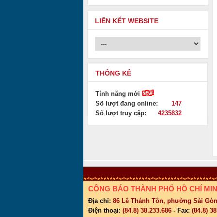
LIÊN KẾT WEBSITE
THỐNG KÊ
Tính năng mới
Số lượt đang online:
147
Số lượt truy cập:
4235832
CÔNG BÁO THÀNH PHỐ HỒ CHÍ MI
Địa chỉ:
86 Lê Thánh Tôn, phường Sài Gòn
Điện thoại:
(84.8) 38.233.686
- Fax:
(84.8) 3