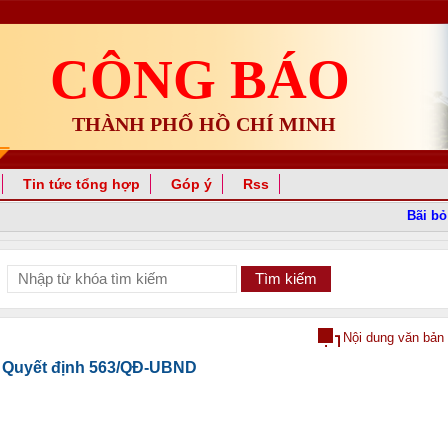
CÔNG BÁO
THÀNH PHỐ HỒ CHÍ MINH
Tin tức tổng hợp
Góp ý
Rss
Bãi bỏ Q
Nội dung văn bản
Quyết định 563/QĐ-UBND