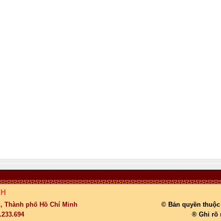
NH
, Thành phố Hồ Chí Minh
© Bản quyền thuộ
8.233.694
® Ghi rõ