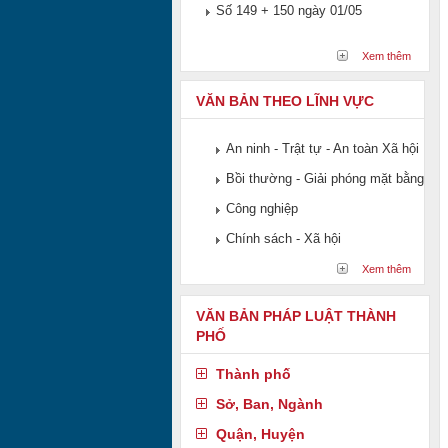
Số 149 + 150 ngày 01/05
Xem thêm
VĂN BẢN THEO LĨNH VỰC
An ninh - Trật tự - An toàn Xã hội
Bồi thường - Giải phóng mặt bằng
Công nghiệp
Chính sách - Xã hội
Xem thêm
VĂN BẢN PHÁP LUẬT THÀNH
PHỐ
Thành phố
Sở, Ban, Ngành
Quận, Huyện