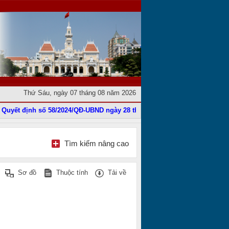
Thứ Sáu, ngày 07 tháng 08 năm 2026
uyết định số 58/2024/QĐ-UBND ngày 28 tháng 11 năm 2024
|
Phê duyệt Đ
Tìm kiếm nâng cao
Sơ đồ
Thuộc tính
Tải về